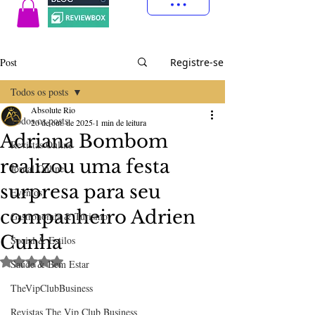
Post
Registre-se
Todos os posts
Absolute Rio
Todos os posts
20 de out. de 2025
1 min de leitura
Adriana Bombom
Revistas Online
realizou uma festa
Jornal Online
surpresa para seu
Eventos
companheiro Adrien
Gastronomia & Turismo
Cunha
Social & Estilos
Avaliado com NaN de 5 estrelas.
Saúde & Bem Estar
TheVipClubBusiness
Revistas The Vip Club Business