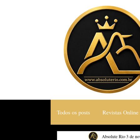
Todos os posts
Revistas Online
Gastronomia & Turismo
Absolute Rio
3 de no
S