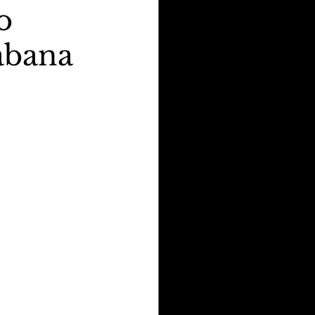
o
abana