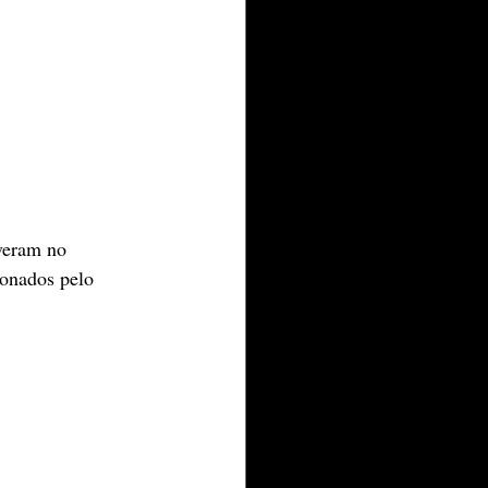
veram no 
onados pelo 
.