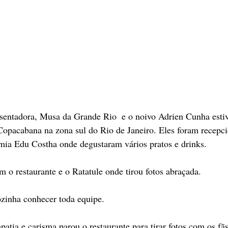
entadora, Musa da Grande Rio  e o noivo Adrien Cunha esti
opacabana na zona sul do Rio de Janeiro. Eles foram recepci
mia Edu Costha onde degustaram vários pratos e drinks.
m o restaurante e o Ratatule onde tirou fotos abraçada.
ozinha conhecer toda equipe.
ia e carisma parou o restaurante para tirar fotos com os fãs