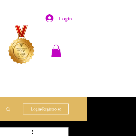
Login
Login/Registre-se