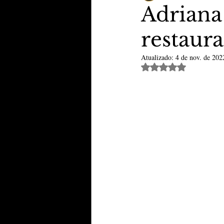
Adriana
restau
TheVipClubBusiness
Revi
Atualizado:
4 de nov. de 202
Avaliado com NaN de 
Educação & Tecnologia
E