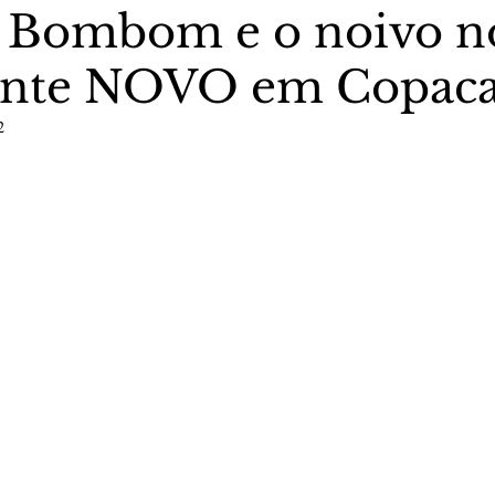
 Bombom e o noivo n
rante NOVO em Copac
stas The Vip Club Business
Marujo Carioca
2
5 estrelas.
sporte & Lazer
Carnaval
São Paulo
Negocio