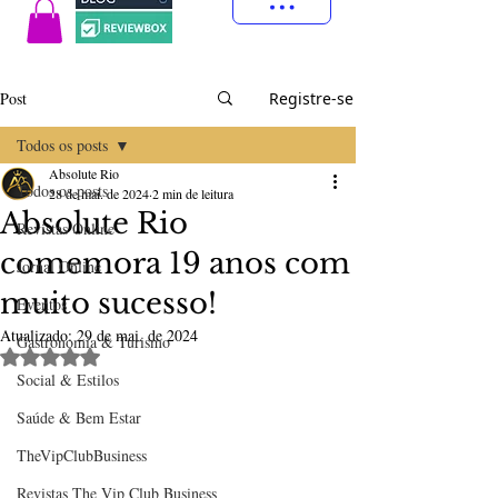
Post
Registre-se
Todos os posts
Absolute Rio
Todos os posts
28 de mai. de 2024
2 min de leitura
Absolute Rio
Revistas Online
comemora 19 anos com
Jornal Online
muito sucesso!
Eventos
Atualizado:
29 de mai. de 2024
Gastronomia & Turismo
Avaliado com NaN de 5 estrelas.
Social & Estilos
Saúde & Bem Estar
TheVipClubBusiness
Revistas The Vip Club Business