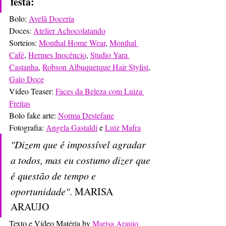
festa:
Bolo: 
Avelã Doceria
Doces: 
Atelier Achocolatando
Sorteios: 
Monthal Home Wear
, 
Monthal 
Café
, 
Hermes Inocêncio
, 
Studio Yara 
Castanha
, 
Robson Albuquerque Hair Stylist
, 
Galo Doce
Vídeo Teaser: 
Faces da Beleza com Luiza 
Freitas
Bolo fake arte: 
Norma Destefane
Fotografia: 
Angela Gastaldi
 e 
Luiz Mafra
"Dizem que é impossível agradar 
a todos, mas eu costumo dizer que 
é questão de tempo e 
oportunidade"
. MARISA 
ARAUJO
Texto e Vídeo Matéria by 
Marisa Araujo