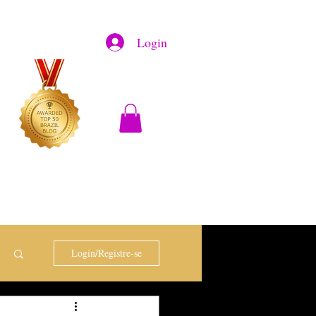
Login
Login/Registre-se