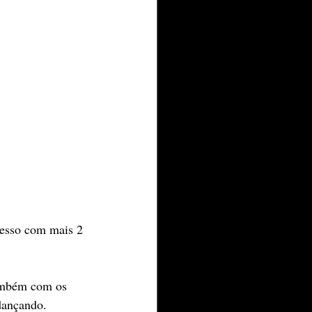
esso com mais 2 
também com os 
dançando. 