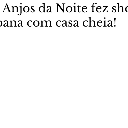
 Anjos da Noite fez s
ana com casa cheia!
stas The Vip Club Business
Marujo Carioca
5 estrelas.
sporte & Lazer
Carnaval
São Paulo
Negocio