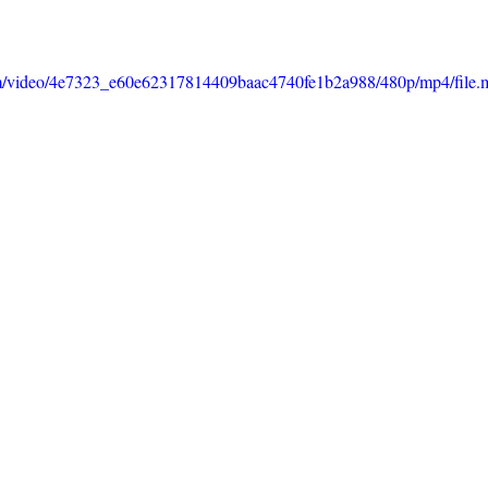
.com/video/4e7323_e60e62317814409baac4740fe1b2a988/480p/mp4/file