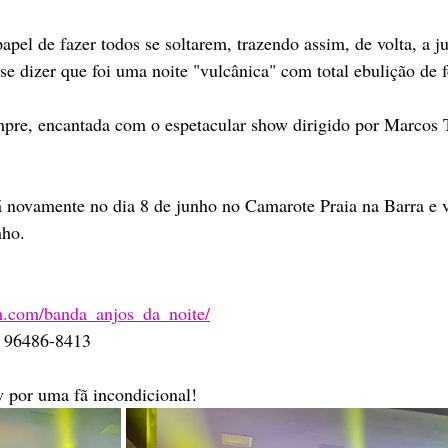
pel de fazer todos se soltarem, trazendo assim, de volta, a j
se dizer que foi uma noite "vulcânica" com total ebulição de f
pre, encantada com o espetacular show dirigido por Marcos Te
á novamente no dia 8 de junho no Camarote Praia na Barra e v
nho.
m.com/banda_anjos_da_noite/
1 96486-8413
w por uma fã incondicional!