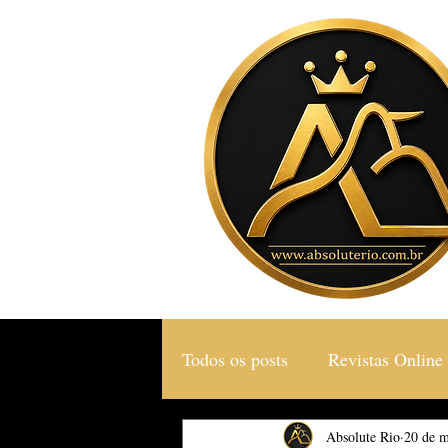
Todos os posts
Revistas Online
Gastronomia & Turismo
Absolute Rio
20 de m
S