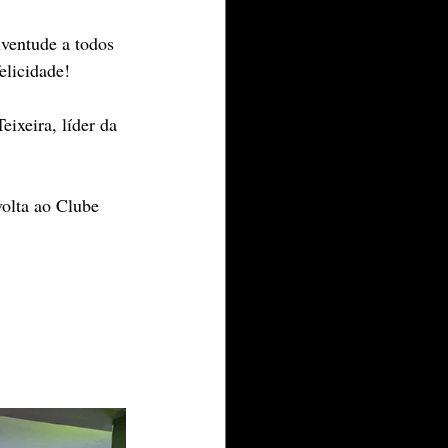
uventude a todos 
elicidade!
ixeira, líder da 
olta ao Clube 