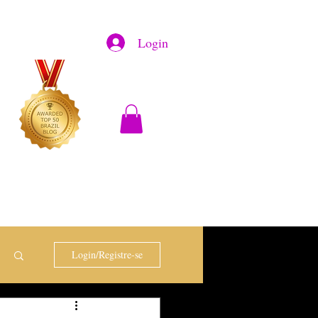
Login
Login/Registre-se