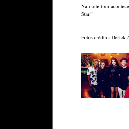
Na noite tbm acontece
Star.”
Fotos crédito: Derick 