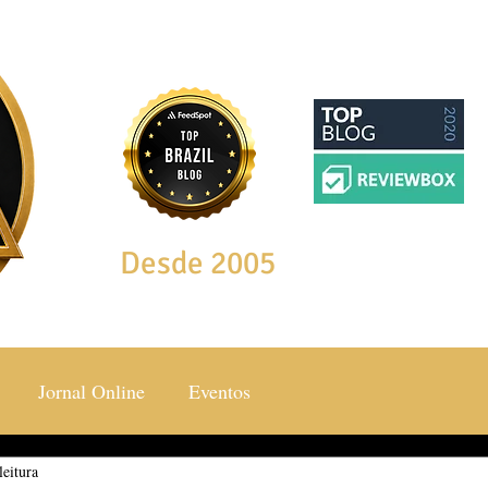
Desde 2005
Jornal Online
Eventos
leitura
ocial & Estilos
Saúde & Bem Estar