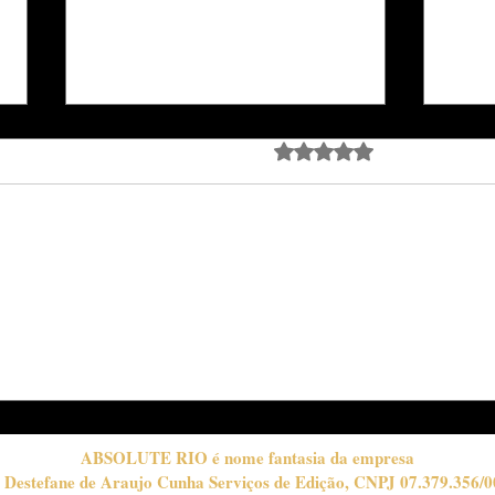
Avaliado com 0 de 5 estrela
Ainda sem avali
FairFest celebra os sete
Vin
anos do Fairmont Rio e
lanç
reafirma Copacabana
Jazz
como palco dos grandes
Bot
eventos da cidade
gra
musi
ABSOLUTE RIO é nome fantasia da empresa
 Destefane de Araujo Cunha Serviços de Edição, CNPJ 07.379.356/0