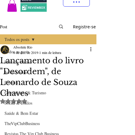
Post
Registre-se
Todos os posts
Absolute Rio
Todos os posts
6 de dez. de 2019
1 min de leitura
Lançamento do livro
Revistas Online
"Desordem", de
Jornal Online
Leonardo de Souza
Eventos
Chaves
Gastronomia & Turismo
Avaliado com NaN de 5 estrelas.
Social & Estilos
Saúde & Bem Estar
TheVipClubBusiness
Revistas The Vip Club Business