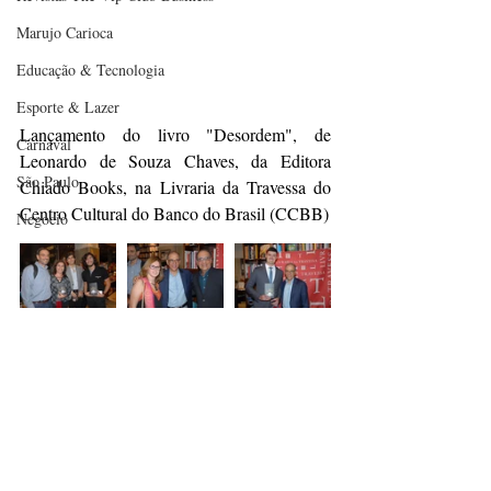
Marujo Carioca
Educação & Tecnologia
Esporte & Lazer
Lançamento do livro "Desordem", de 
Carnaval
Leonardo de Souza Chaves, da Editora 
São Paulo
Chiado Books, na Livraria da Travessa do 
Centro Cultural do Banco do Brasil (CCBB)
Negocio