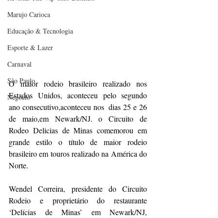
Marujo Carioca
Educação & Tecnologia
Esporte & Lazer
Carnaval
São Paulo
O maior rodeio brasileiro realizado nos 
Estados Unidos, aconteceu pelo segundo 
Negocio
ano consecutivo,aconteceu nos  dias 25 e 26 
de maio,em Newark/NJ. o Circuito de 
Rodeo Delicias de Minas comemorou em 
grande estilo o título de maior rodeio 
brasileiro em touros realizado na América do 
Norte.
Wendel Correira, presidente do Circuito 
Rodeio e proprietário do restaurante 
‘Delícias de Minas’ em Newark/NJ, 