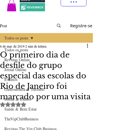
Post
Registre-se
Todos os posts
6 de mar. de 2019
2 min de leitura
Todos os posts
O primeiro dia de
Revistas Online
desfile do grupo
Jornal Online
especial das escolas do
Eventos
Rio de Janeiro foi
Gastronomia & Turismo
marcado por uma visita
Social & Estilos
Avaliado com NaN de 5 estrelas.
Saúde & Bem Estar
TheVipClubBusiness
Revistas The Vip Club Business