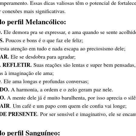
emperamento. Essas dicas valiosas têm o potencial de fortalece
r conexões mais significativas.
do perfil Melancólico:
.
 Ele demora pra se expressar, e ama quando se sente acolhid
S.
 Poucos e bons é o que faz ele feliz;
resta atenção em tudo e nada escapa ao preciosismo dele;
AR.
 Ele se desdobra para agradar;
A REFLETIR.
 Suas reações são lentas e super bem pensadas
as à imaginação ele ama;
O
. Ele ama longas e profundas conversas;
DO. 
A harmonia, a ordem e o zelo geram paz nele.
O.
 A mente dele já é muito barulhenta, por isso aprecia o silê
SAIR
. Um café e um papo com quem ele confia vai longe;
 DE PRESENTE
. Por ser sensível e imaginativo, ele se enca
do perfil Sanguíneo: