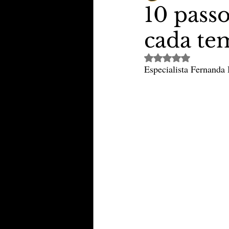
10 passo
cada t
TheVipClubBusiness
Revi
Avaliado com NaN de 
Especialista Fernanda
Educação & Tecnologia
E