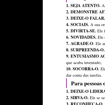
1. SEJA ATENTO. 
A
2. DEMONSTRE AF
3. DEIXE-O FALAR
4. SOCIAIS.
 A sua o
5. DIVIRTA-SE.
 Ele 
6. NOVIDADES.
 Ele
7. AGRADE-O
. Ele 
8. SURPREENDA-O.
9. ENTUSIASMO A
que acaba inventado;
10. SOCORRA-O.
 El
dar conta das tarefas.
Para pessoas d
1. DEIXE-O LIDER
2. SIRVA-O.
 Ele se s
3. RECONHEÇA-O
.