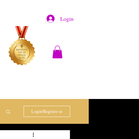
Login
Login/Registre-se