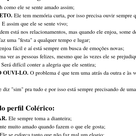
h como ele se sente amado assim;
ETO.
 Ele tem memória curta, por isso precisa ouvir sempre 
.
 E assim que ele se sente vivo;
rdem está nos relacionamentos, mas quando ele enjoa, some de
faz uma "festa" a qualquer tempo e lugar;
 enjoa fácil e aí está sempre em busca de emoções novas;
ama ver as pessoas felizes, mesmo que às vezes ele se prejudiq
 Será difícil conter a alegria que ele sentira;
O OUVI-LO.
 O problema é que tem uma atrás da outra e às ve
e diz "sim" pra tudo e por isso está sempre precisando de uma
o perfil Colérico:
AR.
 Ele sempre toma a dianteira;
ente muito amado quando fazem o que ele gosta;
 Ele se esforça tanto que não faz mal um elogio;