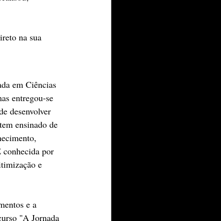
ireto na sua 
ada em Ciências 
mas entregou-se 
e desenvolver 
tem ensinado de 
hecimento, 
É conhecida por 
itimização e 
mentos e a 
 curso "A Jornada 