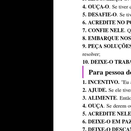
4. OUÇA-O
. Se tiver
5. DESAFIE-O
. Se t
6. ACREDITE NO 
7. CONFIE NELE
. Q
8. EMBARQUE NOS
9. PEÇA SOLUÇÕE
resolver;
10. DEIXE-O TRA
Para pessoa d
1. INCENTIVO.
 "Eu 
2. AJUDE.
 Se ele tiv
3. ALIMENTE
. Entã
4. OUÇA
. Se derem o
5. ACREDITE NELE
6. DEIXE-O EM PA
7. DEIXE-O DESC