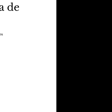
a de
os 