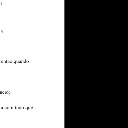
r 
o;
, então quando 
ncio;
nta com tudo que 