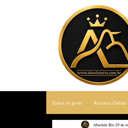
Todos os posts
Revistas Online
Gastronomia & Turismo
Absolute Rio
29 de m
S