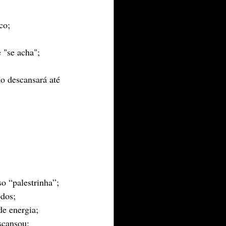
co;
 "se acha";
ão descansará até 
.
o “palestrinha”;
odos;
de energia;
scansou;