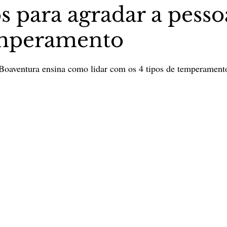
s para agradar a pesso
emperamento
stas The Vip Club Business
Marujo Carioca
5 estrelas.
 Boaventura ensina como lidar com os 4 tipos de temperament
sporte & Lazer
Carnaval
São Paulo
Negocio