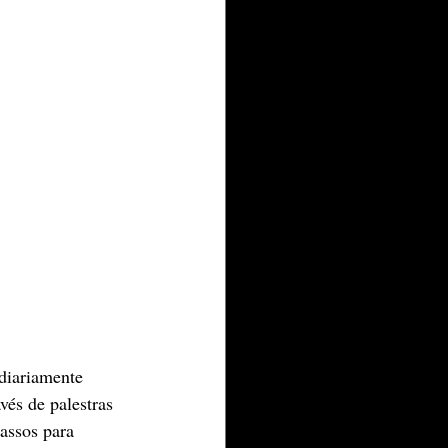
diariamente 
és de palestras 
assos para 