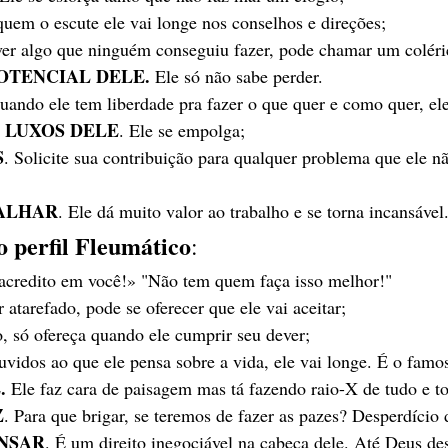
 quem o escute ele vai longe nos conselhos e direções;
iver algo que ninguém conseguiu fazer, pode chamar um coléri
POTENCIAL DELE.
 Ele só não sabe perder.
uando ele tem liberdade pra fazer o que quer e como quer, ele
 LUXOS DELE
. Ele se empolga;
S
. Solicite sua contribuição para qualquer problema que ele n
BALHAR
. Ele dá muito valor ao trabalho e se torna incansável
o perfil Fleumático
:
acredito em você!» "Não tem quem faça isso melhor!"
er atarefado, pode se oferecer que ele vai aceitar;
o, só ofereça quando ele cumprir seu dever;
uvidos ao que ele pensa sobre a vida, ele vai longe. É o famos
.
 Ele faz cara de paisagem mas tá fazendo raio-X de tudo e t
Z
. Para que brigar, se teremos de fazer as pazes? Desperdício 
ANSAR
. É um direito inegociável na cabeça dele. Até Deus de