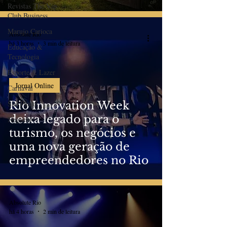
Revistas The Vip
Club Business
Marujo Carioca
Absolute Rio
há 3 horas
3 min de leitura
Educação &
Tecnologia
Esporte & Lazer
Jornal Online
Carnaval
São Paulo
Rio Innovation Week
deixa legado para o
Negocio
turismo, os negócios e
uma nova geração de
empreendedores no Rio
Absolute Rio
há 4 horas
2 min de leitura