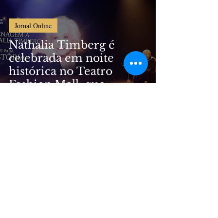
Jornal Online
Nathalia Timberg é
celebrada em noite
histórica no Teatro
Fashion Mall, que
comemora quatro anos
de reabertura e anuncia
a volta do Teatro
Princesa Isabel
ABSOLUTE RIO é nome fantasia da
empresa
Marisa Destefane de Araujo Cunha
Serviços de Edição, CNPJ
07.379.356
/0001-
27.
Contatos: