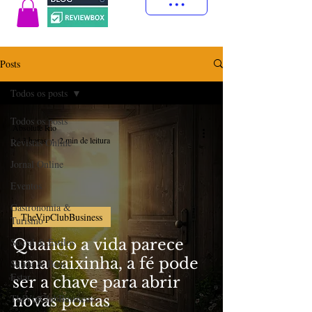
Posts
Todos os posts
Todos os posts
Absolute Rio
há 3 horas
2 min de leitura
Revistas Online
Jornal Online
Eventos
Gastronomia &
TheVipClubBusiness
Turismo
Social & Estilos
Quando a vida parece
uma caixinha, a fé pode
Saúde & Bem
Estar
ser a chave para abrir
TheVipClubBusiness
novas portas