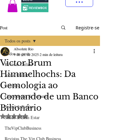
Post
Registre-se
Todos os posts
Absolute Rio
Todos os posts
9 de set. de 2025
2 min de leitura
Victor Brum
Revistas Online
Himmelhochs: Da
Jornal Online
Gemologia ao
Eventos
Comando de um Banco
Gastronomia & Turismo
Bilionário
Social & Estilos
Avaliado com NaN de 5 estrelas.
Saúde & Bem Estar
TheVipClubBusiness
Revistas The Vip Club Business