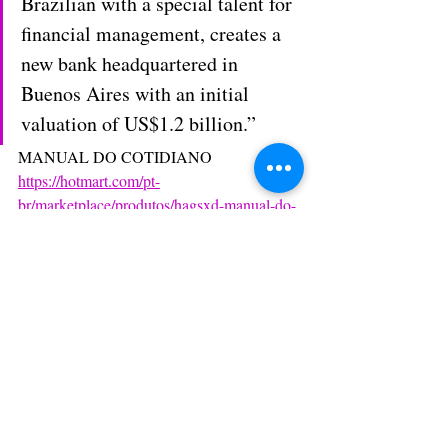
Brazilian with a special talent for 
financial management, creates a 
new bank headquartered in 
Buenos Aires with an initial 
valuation of US$1.2 billion.”
MANUAL DO COTIDIANO
https://hotmart.com/pt-
br/marketplace/produtos/hagsxd-manual-do-
cotidiano-xoym4/P98537562T
Revistas Online