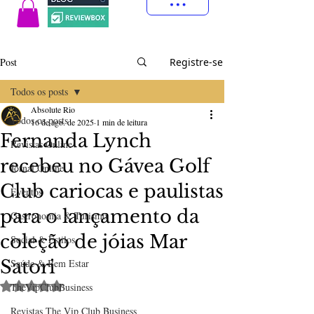
Post
Registre-se
Todos os posts
Absolute Rio
Todos os posts
16 de ago. de 2025
1 min de leitura
Fernanda Lynch
Revistas Online
recebeu no Gávea Golf
Jornal Online
Club cariocas e paulistas
Eventos
para o lançamento da
Gastronomia & Turismo
coleção de jóias Mar
Social & Estilos
Satori
Saúde & Bem Estar
Avaliado com NaN de 5 estrelas.
TheVipClubBusiness
Revistas The Vip Club Business