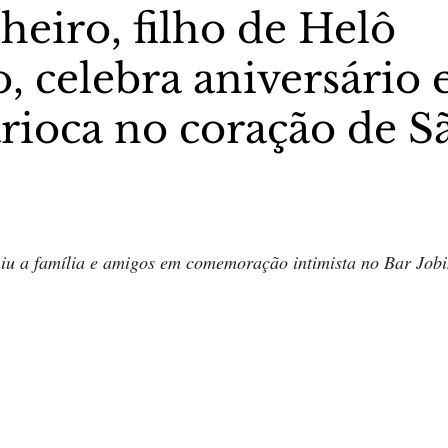
heiro, filho de Helô
, celebra aniversário
stas The Vip Club Business
Marujo Carioca
arioca no coração de S
sporte & Lazer
Carnaval
São Paulo
Negocio
5 estrelas.
niu a família e amigos em comemoração intimista no Bar Jo