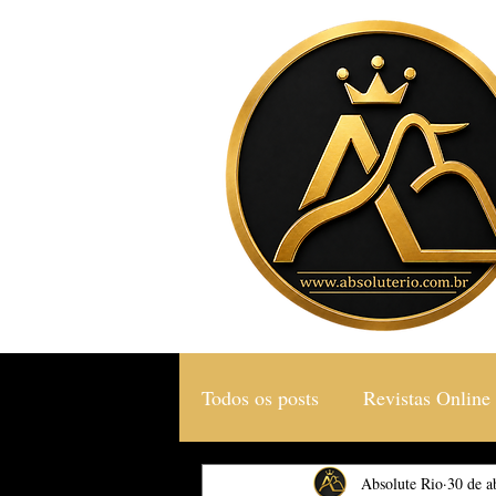
Todos os posts
Revistas Online
Gastronomia & Turismo
Absolute Rio
30 de a
S