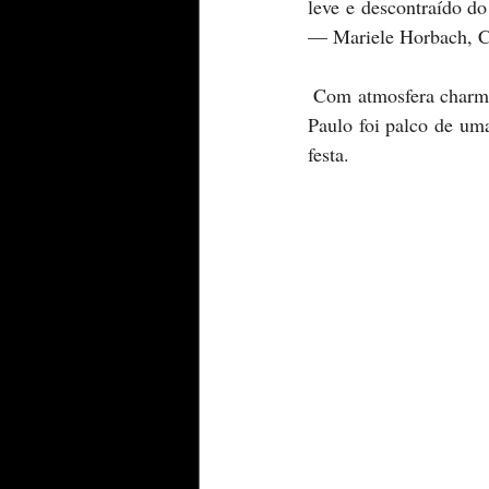
leve e descontraído do
— Mariele Horbach, Ch
 Com atmosfera charmosa, boa música e sabores inspirados no lifestyle carioca, o bar carioca em São 
Paulo foi palco de um
festa.