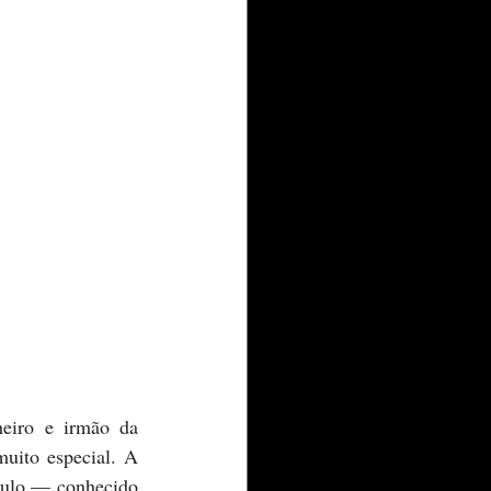
uito especial. A 
ulo — conhecido 