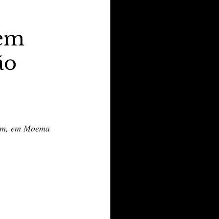
 em
ão
bim, em Moema