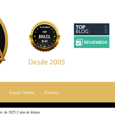
Desde 2005
Jornal Online
Eventos
br. de 2025
ocial & Estilos
2 min de leitura
Saúde & Bem Estar