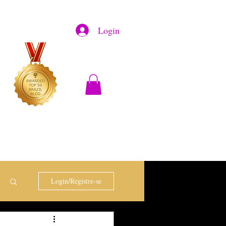
Login
Login/Registre-se