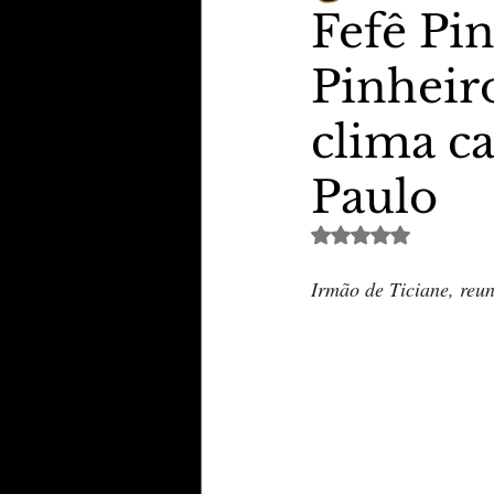
Fefê Pin
Pinheiro
TheVipClubBusiness
Revi
clima c
Educação & Tecnologia
E
Paulo
Avaliado com NaN de 
Irmão de Ticiane, reu