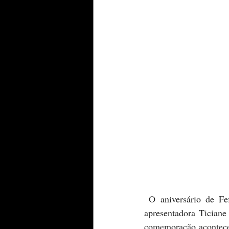
 O aniversário de Fefê Pinheiro, filho da eterna Garota de Ipanema Helô Pinheiro e irmão da 
apresentadora Ticiane
comemoração acontece