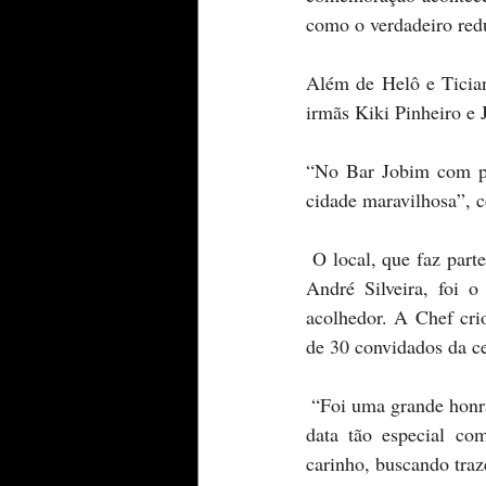
como o verdadeiro redu
Além de Helô e Tician
irmãs Kiki Pinheiro e 
“No Bar Jobim com par
cidade maravilhosa”, 
 O local, que faz parte do Grupo Hungry, comandado pela Chef Mariele Horbach e pelo publicitário 
André Silveira, foi o
acolhedor. A Chef cri
de 30 convidados da c
 “Foi uma grande honra receber a família Pinheiro em nosso espaço, especialmente para celebrar uma 
data tão especial c
carinho, buscando traz