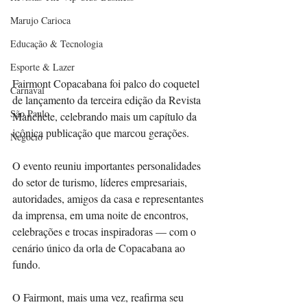
Marujo Carioca
Educação & Tecnologia
Esporte & Lazer
Fairmont Copacabana foi palco do coquetel 
Carnaval
de lançamento da terceira edição da Revista 
São Paulo
Manchete, celebrando mais um capítulo da 
icônica publicação que marcou gerações.
Negocio
O evento reuniu importantes personalidades 
do setor de turismo, líderes empresariais, 
autoridades, amigos da casa e representantes 
da imprensa, em uma noite de encontros, 
celebrações e trocas inspiradoras — com o 
cenário único da orla de Copacabana ao 
fundo.
O Fairmont, mais uma vez, reafirma seu 