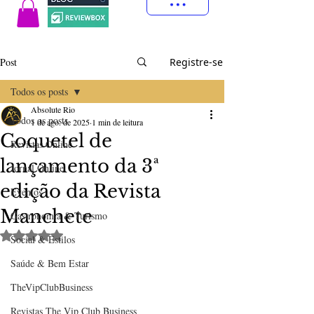
Post
Registre-se
Todos os posts
Absolute Rio
Todos os posts
1 de ago. de 2025
1 min de leitura
Coquetel de
Revistas Online
lançamento da 3ª
Jornal Online
edição da Revista
Eventos
Manchete
Gastronomia & Turismo
Avaliado com NaN de 5 estrelas.
Social & Estilos
Saúde & Bem Estar
TheVipClubBusiness
Revistas The Vip Club Business