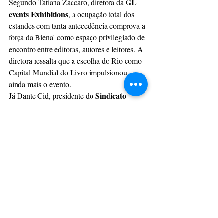
GL 
Segundo Tatiana Zaccaro, diretora da 
events Exhibitions
, a ocupação total dos 
estandes com tanta antecedência comprova a 
força da Bienal como espaço privilegiado de 
encontro entre editoras, autores e leitores. A 
diretora ressalta que a escolha do Rio como 
Capital Mundial do Livro impulsionou 
ainda mais o evento.
Sindicato 
Já Dante Cid, presidente do 
Nacional dos Editores de Livros (SNEL)
, 
enfatiza que o novo conceito de Book Park 
transforma a experiência do público, 
fortalecendo conexões e ampliando 
oportunidades para o mercado editorial. 
Para ele, a Bienal 2025 será histórica, 
marcando um momento de inovação e 
celebração da literatura em todas as suas 
formas.
Adquira o livro e faça parte 