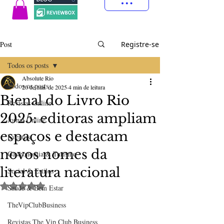
Post
Registre-se
Todos os posts
Absolute Rio
Todos os posts
20 de mai. de 2025
4 min de leitura
Bienal do Livro Rio
Revistas Online
2025: editoras ampliam
Jornal Online
espaços e destacam
Eventos
novos nomes da
Gastronomia & Turismo
literatura nacional
Social & Estilos
Avaliado com NaN de 5 estrelas.
Saúde & Bem Estar
TheVipClubBusiness
Revistas The Vip Club Business