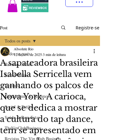
Post
Registre-se
Todos os posts
Absolute Rio
Todos os posts
12 de nov. de 2025
3 min de leitura
A sapateadora brasileira
Revistas Online
Isabella Serricella vem
Jornal Online
ganhando os palcos de
Eventos
Nova York. A carioca,
Gastronomia & Turismo
que se dedica a mostrar
Social & Estilos
a cultura do tap dance,
Saúde & Bem Estar
TheVipClubBusiness
tem se apresentado em
Revistas The Vip Club Business