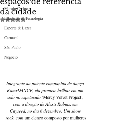
espaços de referência
Marujo Carioca
da cidade
Educação & Tecnologia
Avaliado com NaN de 5 estrelas.
Esporte & Lazer
Carnaval
São Paulo
Negocio
Integrante da potente companhia de dança 
KamrDANCE, ela promete brilhar em um 
solo no espetáculo ‘
Mercy Velvet Project’, 
com a direção de Alexis Robins, em 
Cityseed, no dia 6 dezembro. Um show 
rock, com 
um elenco composto por mulheres