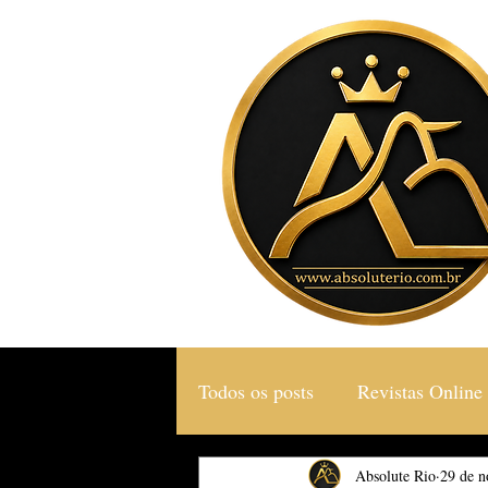
Todos os posts
Revistas Online
Gastronomia & Turismo
Absolute Rio
29 de n
S