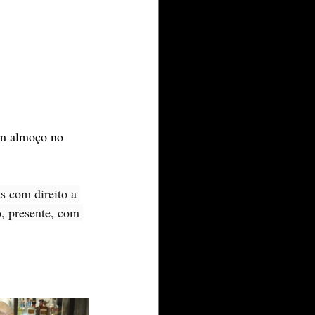
um almoço no 
s com direito a 
, presente, com 