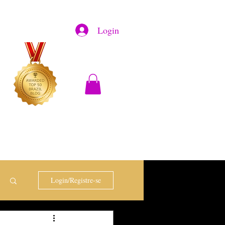
Login
Login/Registre-se