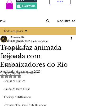
Post
Registre-se
Todos os posts
Absolute Rio
Todos os posts
5 de mar. de 2025
1 min de leitura
Tropik faz animada
Revistas Online
feijoada com
Jornal Online
Embaixadores do Rio
Eventos
Atualizado:
6 de mar. de 2025
Gastronomia & Turismo
Avaliado com NaN de 5 estrelas.
Social & Estilos
Saúde & Bem Estar
TheVipClubBusiness
Revistas The Vip Club Business