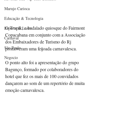
Marujo Carioca
Educação & Tecnologia
O Tropik, o badalado quiosque do Fairmont 
Esporte & Lazer
Copacabana em conjunto com a Associação 
Carnaval
dos Embaixadores de Turismo do Rj 
São Paulo
promoveram uma feijoada carnavalesca. 
Negocio
O ponto alto foi a apresentação do grupo 
Bagunço, formado por colaboradores do 
hotel que fez os mais de 100 convidados 
dançarem ao som de um repertório de muita 
emoção carnavalesca. 