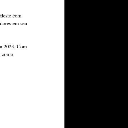
rdeste com 
idores em seu 
em 2023. Com 
m como 