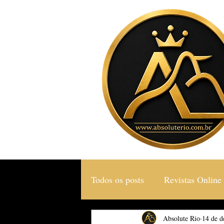
Todos os posts
Revistas Online
Gastronomia & Turismo
Absolute Rio
14 de d
S