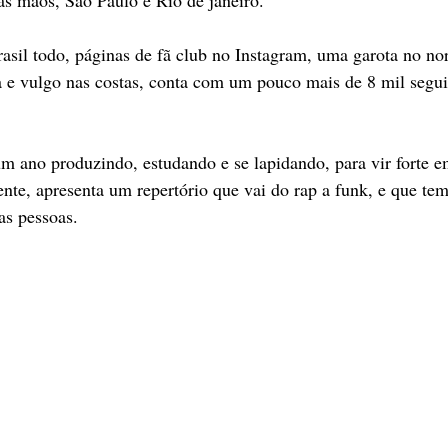
as mãos, São Paulo e Rio de janeiro.
asil todo, páginas de fã club no Instagram, uma garota no no
a e vulgo nas costas, conta com um pouco mais de 8 mil segu
m ano produzindo, estudando e se lapidando, para vir forte 
ente, apresenta um repertório que vai do rap a funk, e que te
 as pessoas.