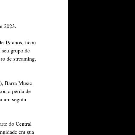
em 2023.
e 19 anos, ficou 
 seu grupo de 
o de streaming, 
), Barra Music 
sou a perda de 
da um seguiu 
rte do Central 
inuidade em sua 