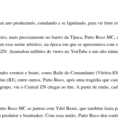
m ano produzindo, estudando e se lapidando, para vir forte 
iro, mais precisamente no bairro da Tijuca, Patto Roco MC, d
om esse nome artístico, na época em que se apresentava com o
 ZN. Acumulou milhões de views no YouTube e um alto númer
des eventos e boate, como Baile do Comandante (Vitória-ES
 Inn (RJ), entre outros, Patto Roco, após uma tragédia que cau
grupo, viu o Central ZN chegar ao fim. A partir de então, ca
tto Roco MC se juntou com Ydel Beatz, que também fazia pa
u produtor e beatmaker. Com essa união, Patto Roco deu cont