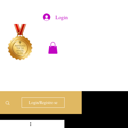
Login
Login/Registre-se