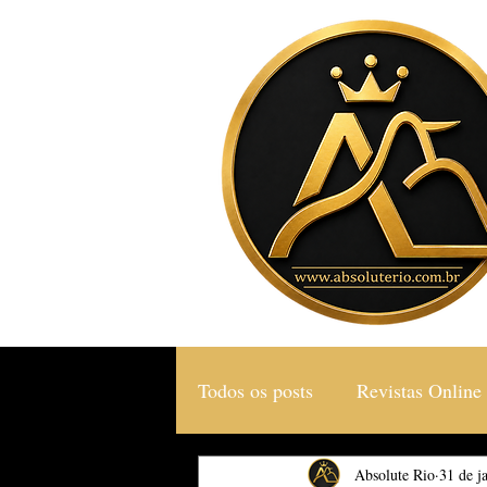
Todos os posts
Revistas Online
Gastronomia & Turismo
Absolute Rio
31 de j
S