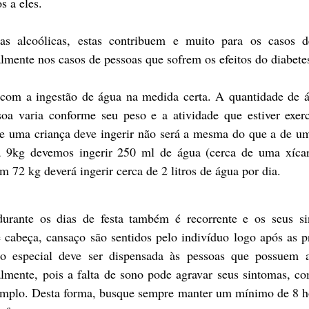
s a eles.
s alcoólicas, estas contribuem e muito para os casos de
lmente nos casos de pessoas que sofrem os efeitos do diabetes
 com a ingestão de água na medida certa. A quantidade de á
oa varia conforme seu peso e a atividade que estiver exerc
e uma criança deve ingerir não será a mesma do que a de um
da 9kg devemos ingerir 250 ml de água (cerca de uma xícar
 72 kg deverá ingerir cerca de 2 litros de água por dia.
rante os dias de festa também é recorrente e os seus sin
cabeça, cansaço são sentidos pelo indivíduo logo após as pr
o especial deve ser dispensada às pessoas que possuem a
palmente, pois a falta de sono pode agravar seus sintomas, c
xemplo. Desta forma, busque sempre manter um mínimo de 8 ho