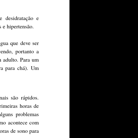
 desidratação e 
 e hipertensão.
gua que deve ser 
endo, portanto a 
 adulto. Para um 
a para chá). Um 
ais são rápidos. 
imeiras horas de 
lguns problemas 
omo acontece com 
ras de sono para 