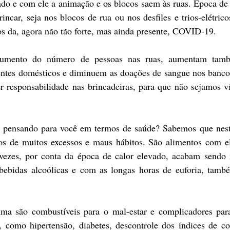
do e com ele a animação e os blocos saem às ruas. Época de se
rincar, seja nos blocos de rua ou nos desfiles e trios-elétri
s da, agora não tão forte, mas ainda presente, COVID-19.
umento do número de pessoas nas ruas, aumentam també
dentes domésticos e diminuem as doações de sangue nos bancos
er responsabilidade nas brincadeiras, para que não sejamos v
 pensando para você em termos de saúde? Sabemos que nestes
 de muitos excessos e maus hábitos. São alimentos com el
vezes, por conta da época de calor elevado, acabam sendo 
ebidas alcoólicas e com as longas horas de euforia, també
ima são combustíveis para o mal-estar e complicadores par
, como hipertensão, diabetes, descontrole dos índices de col