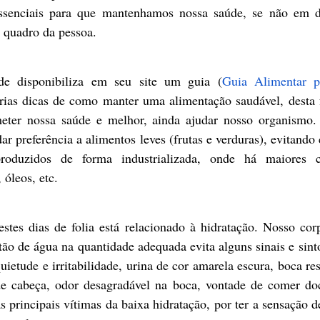
essenciais para que mantenhamos nossa saúde, se não em d
o quadro da pessoa.
de disponibiliza em seu site um guia (
Guia Alimentar p
árias dicas de como manter uma alimentação saudável, desta
eter nossa saúde e melhor, ainda ajudar nosso organismo
r preferência a alimentos leves (frutas e verduras), evitando
produzidos de forma industrializada, onde há maiores c
 óleos, etc.
estes dias de folia está relacionado à hidratação. Nosso cor
ão de água na quantidade adequada evita alguns sinais e sint
uietude e irritabilidade, urina de cor amarela escura, boca res
 de cabeça, odor desagradável na boca, vontade de comer doc
s principais vítimas da baixa hidratação, por ter a sensação d