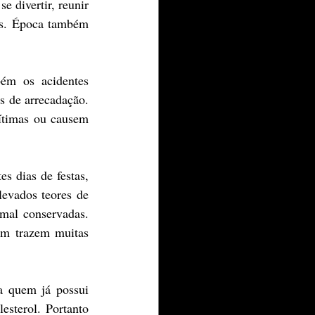
 divertir, reunir 
cos. Época também 
m os acidentes 
 de arrecadação. 
ítimas ou causem 
 dias de festas, 
evados teores de 
mal conservadas. 
m trazem muitas 
a quem já possui 
esterol. Portanto 