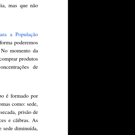
ia, mas que não 
ara a População 
 forma poderemos 
. No momento da 
 comprar produtos 
oncentrações de 
po é formado por 
omas como: sede, 
secada, prisão de 
es e cãibras. As 
e sede diminuída, 