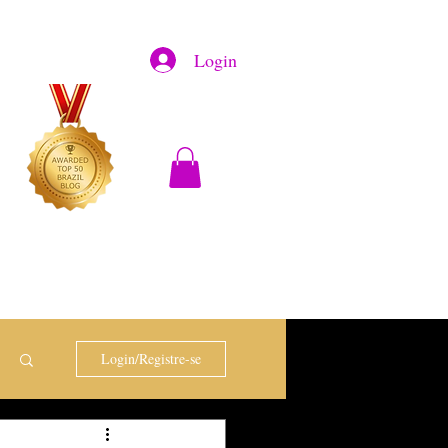
Login
Login/Registre-se