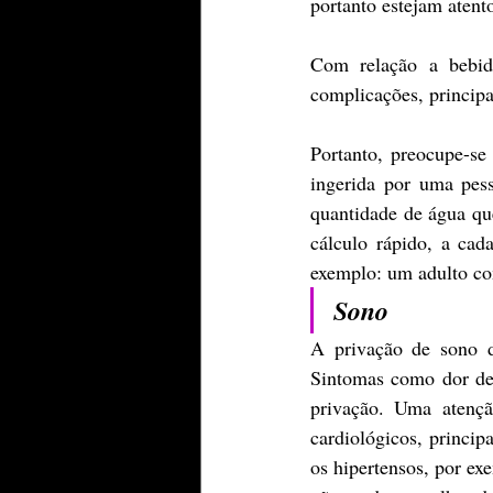
portanto estejam atento
Com relação a bebida
complicações, principa
Portanto, preocupe-se
ingerida por uma pess
quantidade de água qu
cálculo rápido, a ca
exemplo: um adulto com
Sono
A privação de sono du
Sintomas como dor de 
privação. Uma atençã
cardiológicos, princi
os hipertensos, por e