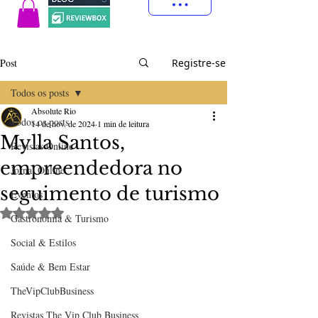
Post
Registre-se
Todos os posts
Absolute Rio
Todos os posts
14 de nov. de 2024
1 min de leitura
Mylla Santos,
Revistas Online
empreendedora no
Jornal Online
seguimento de turismo
Eventos
Avaliado com NaN de 5 estrelas.
Gastronomia & Turismo
Social & Estilos
Saúde & Bem Estar
TheVipClubBusiness
Revistas The Vip Club Business