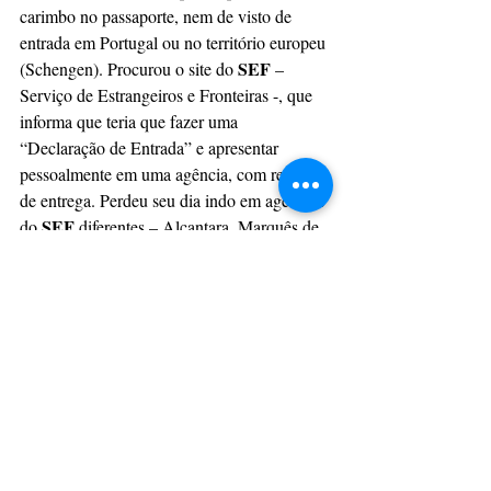
carimbo no passaporte, nem de visto de 
entrada em Portugal ou no território europeu 
SEF
(Schengen). Procurou o site do 
 – 
Serviço de Estrangeiros e Fronteiras -, que 
informa que teria que fazer uma  
“Declaração de Entrada” e apresentar 
pessoalmente em uma agência, com recibo 
de entrega. Perdeu seu dia indo em agências 
SEF
do 
 diferentes – Alcantara, Marquês de 
Pombal, etc... -. Nenhuma aceitava 
pessoalmente – apesar desta informação 
estar no site -. Teria que mandar por correios 
ou por e-mail – ambos demorando mais de 
05 dias para resposta e sob risco de ter que 
pagar multa quando fosse sair do país, além 
de sujar sua ficha na imigração. 
 Ou seja, mesmo seguindo informações de 
sites oficiais, sem o conhecimento local de 