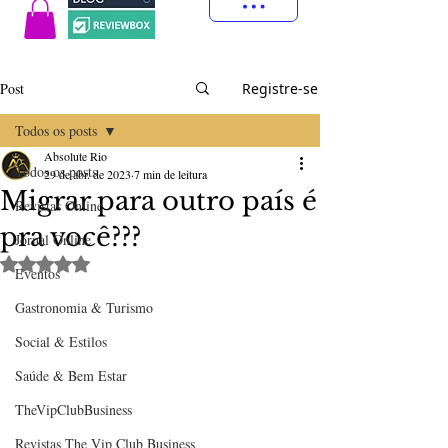
Post
Registre-se
Todos os posts
Absolute Rio
Todos os posts
29 de abr. de 2023
7 min de leitura
Migrar para outro país é
Revistas Online
pra você???
Jornal Online
Avaliado com NaN de 5 estrelas.
Eventos
Gastronomia & Turismo
Social & Estilos
Saúde & Bem Estar
TheVipClubBusiness
Revistas The Vip Club Business