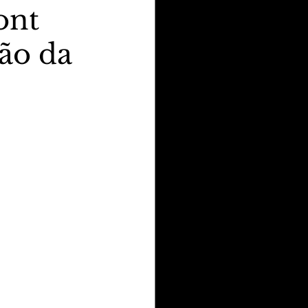
ont
ção da