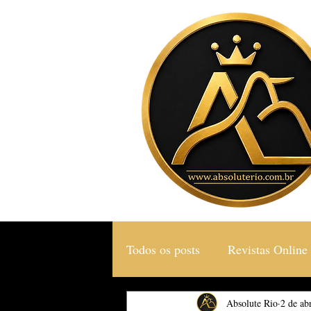
Todos os posts
Revistas Online
Gastronomia & Turismo
Absolute Rio
2 de ab
S