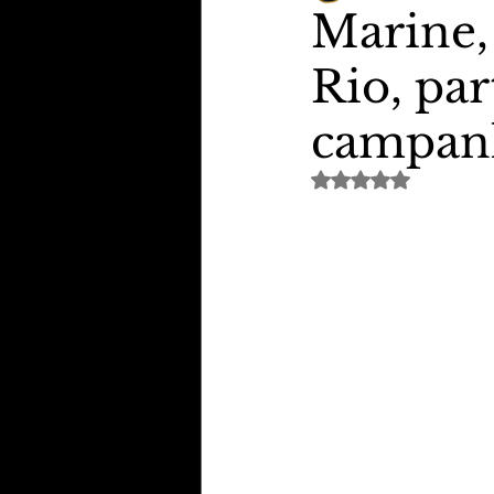
Marine,
Rio, par
TheVipClubBusiness
Revi
campan
Educação & Tecnologia
E
Avaliado com NaN de 