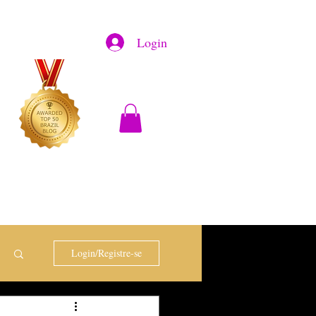
Login
Login/Registre-se