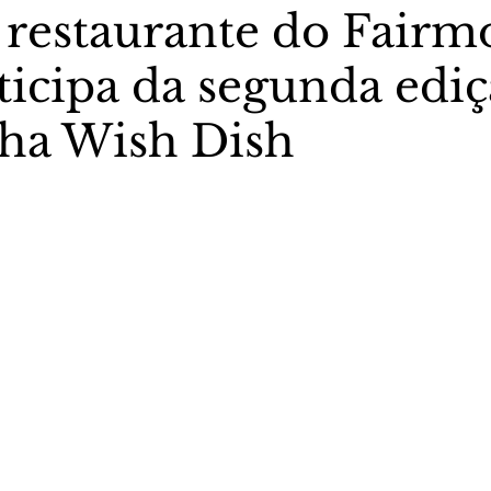
 restaurante do Fairm
ticipa da segunda edi
stas The Vip Club Business
Marujo Carioca
ha Wish Dish
sporte & Lazer
Carnaval
São Paulo
Negocio
5 estrelas.