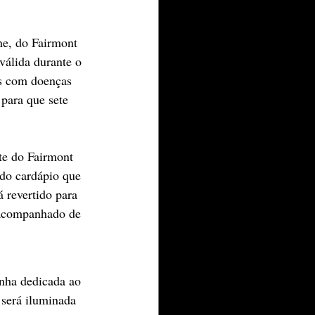
e, do Fairmont 
álida durante o 
as com doenças 
para que sete 
te do Fairmont 
do cardápio que 
á revertido para 
 acompanhado de 
nha dedicada ao 
será iluminada 