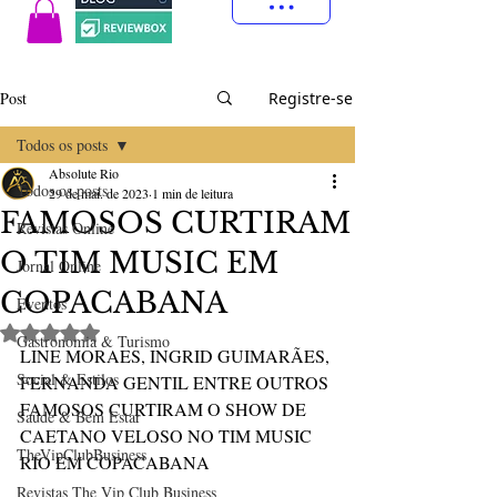
Post
Registre-se
Todos os posts
Absolute Rio
Todos os posts
29 de mai. de 2023
1 min de leitura
FAMOSOS CURTIRAM
Revistas Online
O TIM MUSIC EM
Jornal Online
COPACABANA
Eventos
Avaliado com NaN de 5 estrelas.
Gastronomia & Turismo
LINE MORAES, INGRID GUIMARÃES, 
Social & Estilos
FERNANDA GENTIL ENTRE OUTROS 
FAMOSOS CURTIRAM O SHOW DE 
Saúde & Bem Estar
CAETANO VELOSO NO TIM MUSIC 
TheVipClubBusiness
RIO EM COPACABANA
Revistas The Vip Club Business