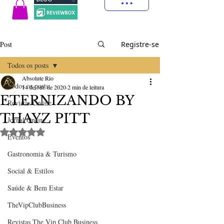
Post
Registre-se
Todos os posts
Absolute Rio
Todos os posts
14 de out. de 2020
2 min de leitura
ETERNIZANDO BY
Revistas Online
THAYZ PITT
Jornal Online
Avaliado com NaN de 5 estrelas.
Eventos
Gastronomia & Turismo
Social & Estilos
Saúde & Bem Estar
TheVipClubBusiness
Revistas The Vip Club Business