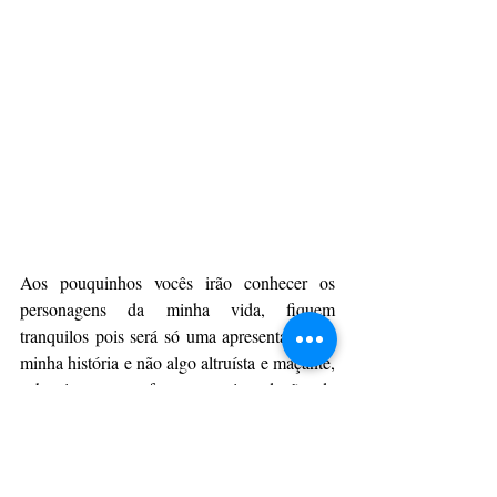
Aos pouquinhos vocês irão conhecer os 
personagens da minha vida, fiquem 
tranquilos pois será só uma apresentação da 
minha história e não algo altruísta e maçante, 
acho importante fazer essa introdução de 
uma ilustre desconhecida que estará todos os 
meses tão  próxima...quero ficar de 
casa!!!!irei disponibilizar minhas redes 
sociais para quem quiser saber mais ou ter 