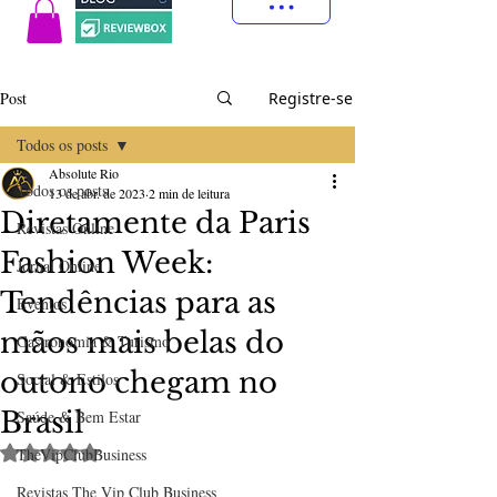
Post
Registre-se
Todos os posts
Absolute Rio
Todos os posts
13 de abr. de 2023
2 min de leitura
Diretamente da Paris
Revistas Online
Fashion Week:
Jornal Online
Tendências para as
Eventos
mãos mais belas do
Gastronomia & Turismo
outono chegam no
Social & Estilos
Brasil
Saúde & Bem Estar
Avaliado com NaN de 5 estrelas.
TheVipClubBusiness
Revistas The Vip Club Business