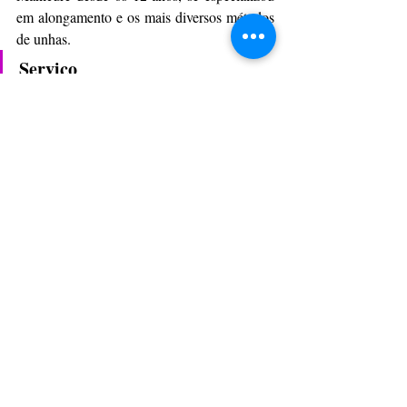
em alongamento e os mais diversos métodos 
de unhas.
Serviço
Juliana Germano Esmalteria
Instagram:
 @unhasjulianagermano
Social & Estilos