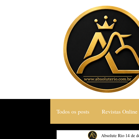
Todos os posts
Revistas Online
Gastronomia & Turismo
Absolute Rio
14 de d
S