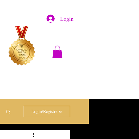
Login
Login/Registre-se