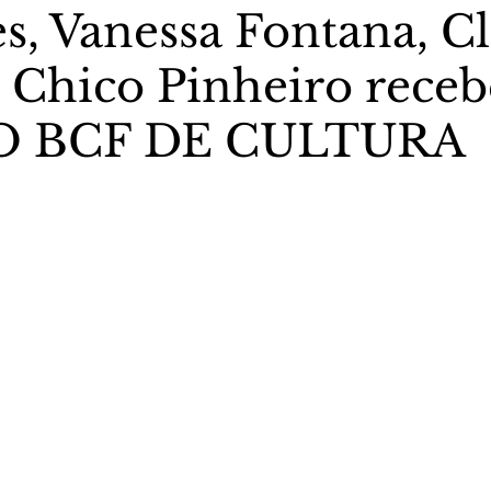
s, Vanessa Fontana, C
, Chico Pinheiro rece
stas The Vip Club Business
Marujo Carioca
O BCF DE CULTURA
sporte & Lazer
Carnaval
São Paulo
Negocio
5 estrelas.