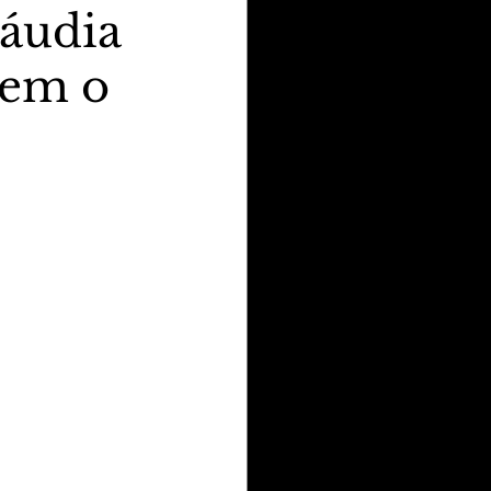
láudia
bem o