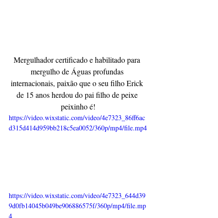
Mergulhador certificado e habilitado para 
mergulho de Águas profundas 
internacionais, paixão que o seu filho Erick 
de 15 anos herdou do pai filho de peixe 
peixinho é!
https://video.wixstatic.com/video/4e7323_86ff6ac
d315d414d959bb218c5ea0052/360p/mp4/file.mp4
https://video.wixstatic.com/video/4e7323_644d39
9d0fb14045b049be906886575f/360p/mp4/file.mp
4