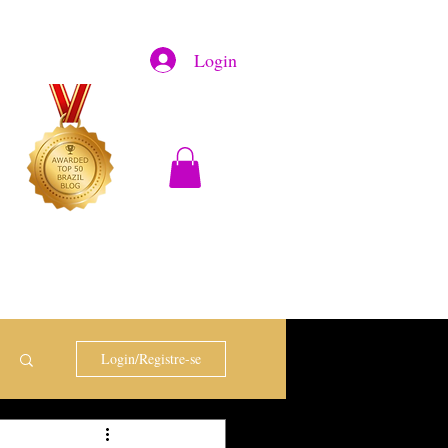
Login
Login/Registre-se