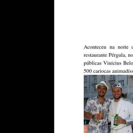
Aconteceu na noite d
restaurante Pérgula, n
públicas Vinicius Bel
500 cariocas animadís