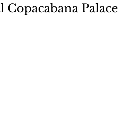
l Copacabana Palace
5 estrelas.
stas The Vip Club Business
Marujo Carioca
sporte & Lazer
Carnaval
São Paulo
Negocio