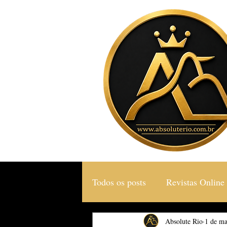
Todos os posts
Revistas Online
Gastronomia & Turismo
Absolute Rio
1 de ma
S