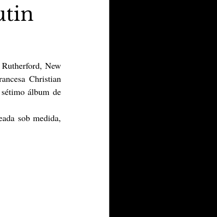
utin
 Rutherford, New 
ancesa Christian 
 sétimo álbum de 
eada sob medida, 