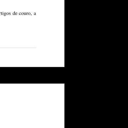
igos de couro, a 
Ver tudo