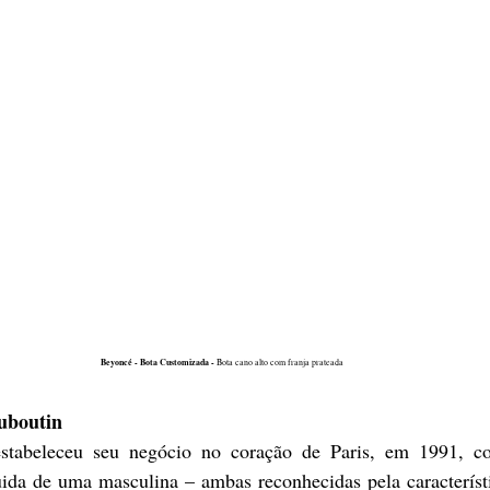
Beyoncé - Bota Customizada - 
Bota cano alto com franja prateada 
uboutin
estabeleceu seu negócio no coração de Paris, em 1991, c
uida de uma masculina – ambas reconhecidas pela característi