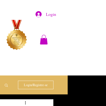
Login
Login/Registre-se