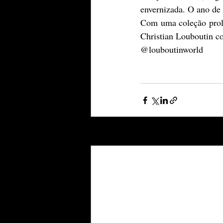
envernizada. O ano de
Com uma coleção prolíf
Christian Louboutin c
@louboutinworld 
Posts recentes