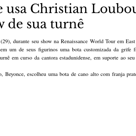
 usa Christian Loubo
 de sua turnê
stas The Vip Club Business
Marujo Carioca
5 estrelas.
 (29), durante seu show na Renaissance World Tour em East
sporte & Lazer
Carnaval
São Paulo
Negocio
em um de seus figurinos uma bota customizada da grife fr
turnê em curso da cantora estadunidense, em suporte ao seu
, Beyonce, escolheu uma bota de cano alto com franja prat
 