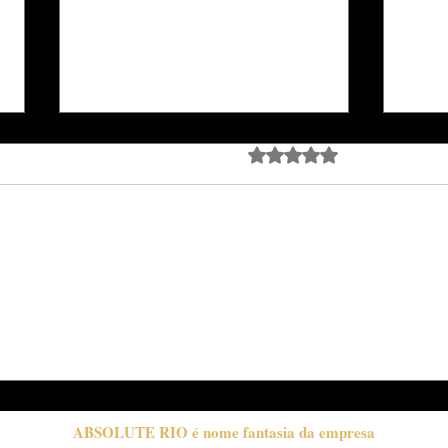
Avaliado com 0 de 5 estrela
Ainda sem avali
A Trajetória de Luiz
Djav
Moreno: Mais que
carr
Maquiagem, Autoestima
emoc
gran
de J
ABSOLUTE RIO é nome fantasia da empresa