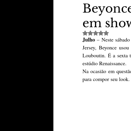
Beyonce
em show
TheVipClubBusiness
Revi
Avaliado com NaN de 
Julho 
– Neste sábado
Educação & Tecnologia
E
Jersey, Beyonce usou 
Louboutin. É a sexta 
estúdio Renaissance.  
Na ocasião em questão
para compor seu look. 