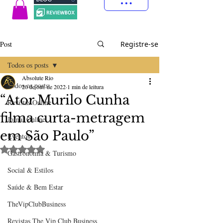
Post
Registre-se
Todos os posts
Absolute Rio
Todos os posts
20 de out. de 2022
1 min de leitura
“Ator Murilo Cunha
Revistas Online
filma curta-metragem
Jornal Online
em São Paulo”
Eventos
Avaliado com NaN de 5 estrelas.
Gastronomia & Turismo
Social & Estilos
Saúde & Bem Estar
TheVipClubBusiness
Revistas The Vip Club Business