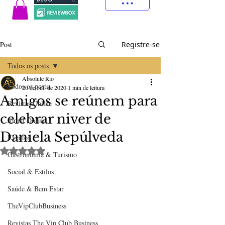
Post
Registre-se
Todos os posts
Absolute Rio
Todos os posts
20 de out. de 2020
1 min de leitura
Amigos se reúnem para
Revistas Online
celebrar niver de
Jornal Online
Daniela Sepúlveda
Eventos
Avaliado com NaN de 5 estrelas.
Gastronomia & Turismo
Social & Estilos
Saúde & Bem Estar
TheVipClubBusiness
Revistas The Vip Club Business