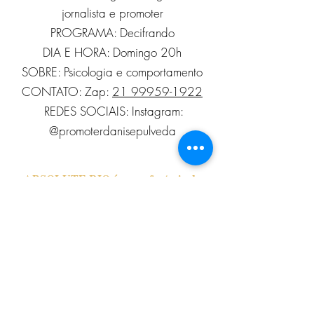
jornalista e promoter
PROGRAMA: Decifrando
DIA E HORA: Domingo 20h
SOBRE: Psicologia e comportamento
CONTATO: Zap:
21 99959-1922
REDES SOCIAIS: Instagram:
@promoterdanisepulveda
ABSOLUTE RIO é nome fantasia da
empresa
Marisa Destefane de Araujo Cunha
Serviços de Edição, CNPJ
07.379.356
/0001-
27.
Contatos:
Pautas:
imprensa@absoluterio.com.br
-
Diretoria:
diretoria@absoluterio.com.br
-
Cel Phone Whats app+55
21 98203-2922