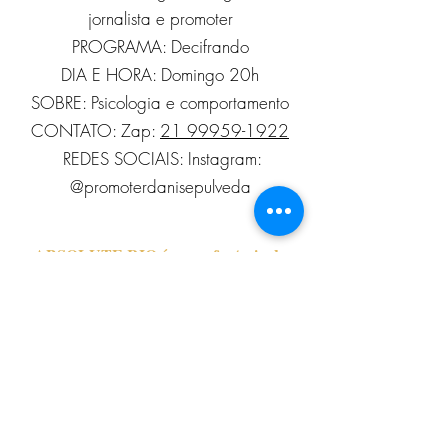
jornalista e promoter
PROGRAMA: Decifrando
DIA E HORA: Domingo 20h
SOBRE: Psicologia e comportamento
CONTATO: Zap:
21 99959-1922
REDES SOCIAIS: Instagram:
@promoterdanisepulveda
ABSOLUTE RIO é nome fantasia da
empresa
Marisa Destefane de Araujo Cunha
Serviços de Edição, CNPJ
07.379.356
/0001-
27.
Contatos:
Pautas:
imprensa@absoluterio.com.br
-
Diretoria:
diretoria@absoluterio.com.br
-
Cel Phone Whats app+55
21 98203-2922