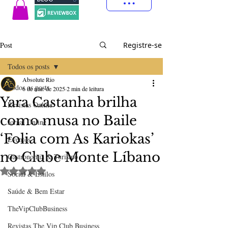
Post
Registre-se
Todos os posts
Absolute Rio
Todos os posts
6 de mar. de 2025
2 min de leitura
Yara Castanha brilha
Revistas Online
como musa no Baile
Jornal Online
‘Folia com As Kariokas’
Eventos
no Clube Monte Líbano
Gastronomia & Turismo
Avaliado com NaN de 5 estrelas.
Social & Estilos
Saúde & Bem Estar
TheVipClubBusiness
Revistas The Vip Club Business