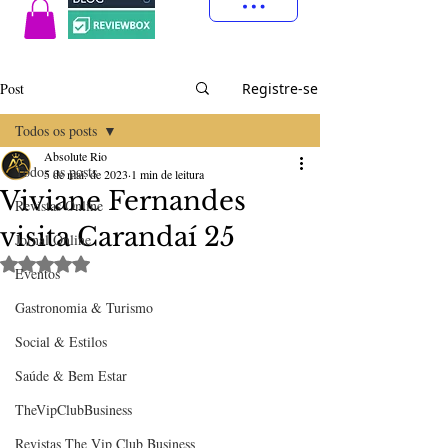
Post
Registre-se
Todos os posts
Absolute Rio
Todos os posts
5 de mai. de 2023
1 min de leitura
Viviane Fernandes
Revistas Online
visita Carandaí 25
Jornal Online
Avaliado com NaN de 5 estrelas.
Eventos
Gastronomia & Turismo
Social & Estilos
Saúde & Bem Estar
TheVipClubBusiness
Revistas The Vip Club Business