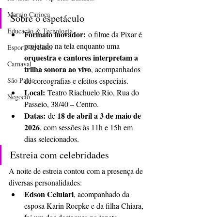
Marujo Carioca
Sobre o espetáculo
Educação & Tecnologia
Formato inovador:
 o filme da Pixar é 
projetado na tela enquanto uma 
Esporte & Lazer
orquestra e cantores interpretam a 
Carnaval
trilha sonora ao vivo
, acompanhados 
São Paulo
de coreografias e efeitos especiais.
Local:
 Teatro Riachuelo Rio, Rua do 
Negocio
Passeio, 38/40 – Centro.
Datas:
18 de abril a 3 de maio de 
 de 
2026
, com sessões às 11h e 15h em 
dias selecionados.
Estreia com celebridades
A noite de estreia contou com a presença de 
diversas personalidades:
Edson Celulari
, acompanhado da 
esposa Karin Roepke e da filha Chiara, 