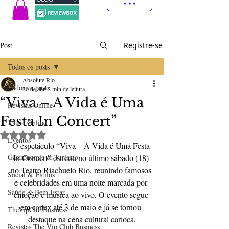
Post
Registre-se
Todos os posts
Absolute Rio
Todos os posts
20 de abr.
2 min de leitura
“Viva – A Vida é Uma
Revistas Online
Festa In Concert”
Jornal Online
Avaliado com NaN de 5 estrelas.
Eventos
O espetáculo “Viva – A Vida é Uma Festa 
Gastronomia & Turismo
In Concert” estreou no último sábado (18) 
no Teatro Riachuelo Rio, reunindo famosos 
Social & Estilos
e celebridades em uma noite marcada por 
Saúde & Bem Estar
emoção e música ao vivo. O evento segue 
em cartaz até 3 de maio e já se tornou 
TheVipClubBusiness
destaque na cena cultural carioca.
Revistas The Vip Club Business