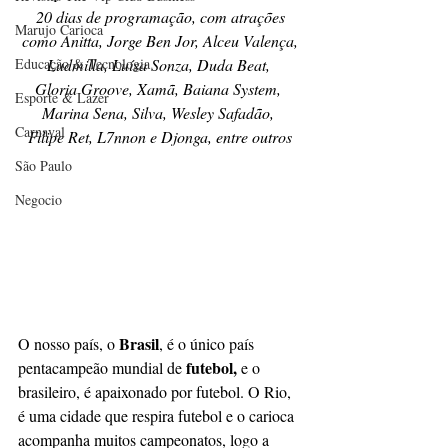
20 dias de programação, com atrações
Marujo Carioca
 como Anitta, Jorge Ben Jor, Alceu Valença, 
Educação & Tecnologia
Ludmilla, Luísa Sonza, Duda Beat, 
Gloria Groove, Xamã, Baiana System, 
Esporte & Lazer
Marina Sena, Silva, Wesley Safadão, 
Carnaval
Filipe Ret, L7nnon e Djonga, entre outros
São Paulo
Negocio
Brasil
O nosso país, o 
, é o único país 
futebol, 
pentacampeão mundial de 
e o 
brasileiro, é apaixonado por futebol. O Rio, 
é uma cidade que respira futebol e o carioca 
acompanha muitos campeonatos, logo a 