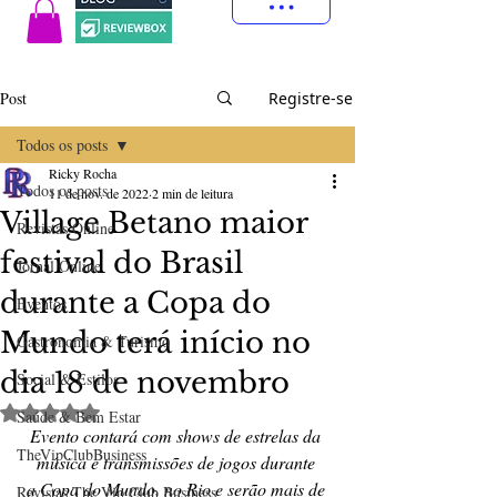
Post
Registre-se
Todos os posts
Ricky Rocha
Todos os posts
11 de nov. de 2022
2 min de leitura
Village Betano maior
Revistas Online
festival do Brasil
Jornal Online
durante a Copa do
Eventos
Mundo terá início no
Gastronomia & Turismo
dia 18 de novembro
Social & Estilos
Avaliado com NaN de 5 estrelas.
Saúde & Bem Estar
Evento contará com shows de estrelas da 
TheVipClubBusiness
música e transmissões de jogos durante 
a Copa do Mundo, no Rio e serão mais de 
Revistas The Vip Club Business