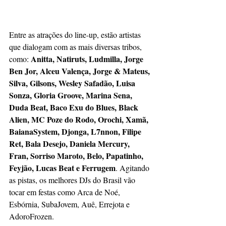
Entre as atrações do line-up, estão artistas 
que dialogam com as mais diversas tribos, 
Anitta, Natiruts, Ludmilla, Jorge 
como: 
Ben Jor, Alceu Valença, Jorge & Mateus, 
Silva, Gilsons, Wesley Safadão, Luisa 
Sonza, Gloria Groove, Marina Sena, 
Duda Beat, Baco Exu do Blues, Black 
Alien, MC Poze do Rodo, Orochi, Xamã, 
BaianaSystem, Djonga, L7nnon, Filipe 
Ret, Bala Desejo, Daniela Mercury, 
Fran, Sorriso Maroto, Belo, Papatinho, 
Feyjão, Lucas Beat e Ferrugem
. Agitando 
as pistas, os melhores DJs do Brasil vão 
tocar em festas como Arca de Noé, 
Esbórnia, SubaJovem, Auê, Errejota e 
AdoroFrozen. 