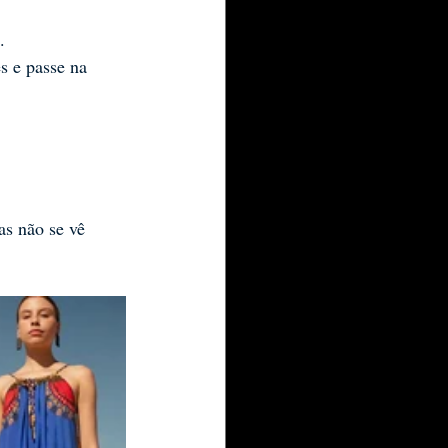
.
s e passe na 
as não se vê 