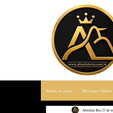
Todos os posts
Revistas Online
Gastronomia & Turismo
Absolute Rio
27 de m
S