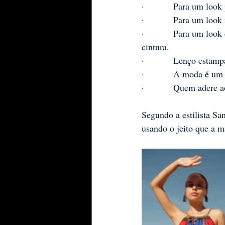
·          
Para um look 
·          Para um loo
·          Para um look
cintura.
·          Lenço estam
·          
A moda é um 
·          Quem adere 
Segundo a estilista Sa
usando o jeito que a m