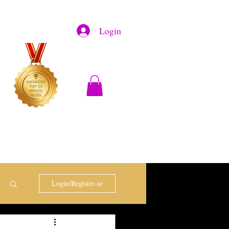
Login
Login/Registre-se