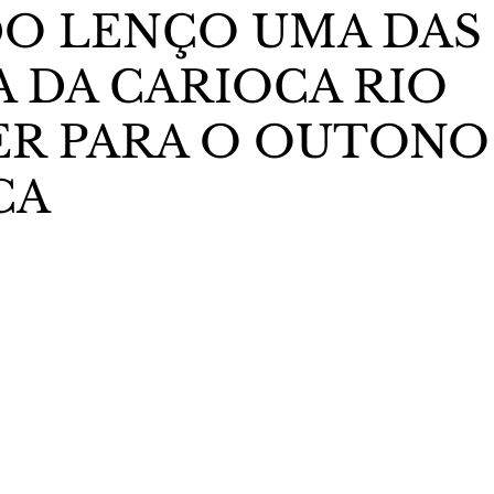
DO LENÇO UMA DAS
 DA CARIOCA RIO
stas The Vip Club Business
Marujo Carioca
R PARA O OUTONO
sporte & Lazer
Carnaval
São Paulo
Negocio
CA
5 estrelas.