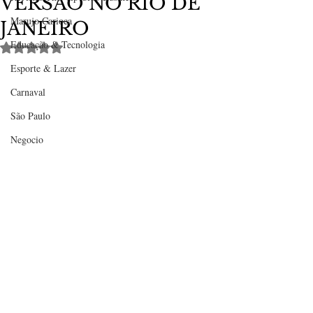
VERSÃO NO RIO DE
Marujo Carioca
JANEIRO
Educação & Tecnologia
Avaliado com NaN de 5 estrelas.
Esporte & Lazer
Carnaval
São Paulo
Negocio