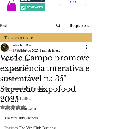
Post
Registre-se
Todos os posts
Absolute Rio
Todos os posts
19 de mar. de 2025
1 min de leitura
Verde Campo promove
Revistas Online
experiência interativa e
Jornal Online
sustentável na 35ª
Eventos
SuperRio Expofood
Gastronomia & Turismo
2025
Social & Estilos
Avaliado com NaN de 5 estrelas.
Saúde & Bem Estar
TheVipClubBusiness
Revistas The Vip Club Business