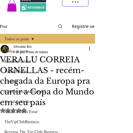
Post
Registre-se
Todos os posts
Absolute Rio
Todos os posts
6 de jun.
2 min de leitura
VERA LU CORREIA
Revistas Online
ORNELLAS - recém-
Jornal Online
chegada da Europa pra
Eventos
curtir a Copa do Mundo
Gastronomia & Turismo
em seu país
Social & Estilos
Avaliado com NaN de 5 estrelas.
Saúde & Bem Estar
TheVipClubBusiness
Revistas The Vip Club Business