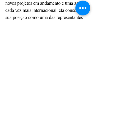
novos projetos em andamento e uma agenda 
cada vez mais internacional, ela consolida 
sua posição como uma das representantes 
brasileiras da elegância, da maturidade ativa 
e do protagonismo feminino além das 
fronteiras nacionais.
A temporada europeia de 2026 pode ter 
chegado ao fim, mas, ao que tudo indica, os 
próximos capítulos da história de Veralu 
Correia Ornellas estão apenas começando.
Siga-a no Instagram: 
VERA LU 
CORREIA ORNELLAS