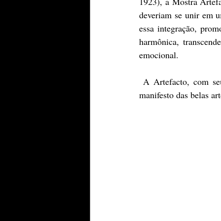
1923), a Mostra Artefa
deveriam se unir em um
essa integração, pro
harmônica, transcende
emocional. 
 A Artefacto, com seu compromisso de inovar, dá um passo adiante ao unir a alta decoração ao 
manifesto das belas ar