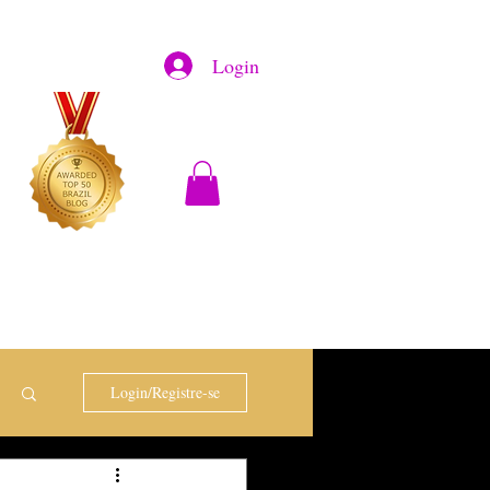
Login
Login/Registre-se