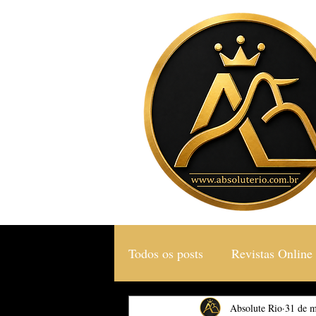
Todos os posts
Revistas Online
Gastronomia & Turismo
Absolute Rio
31 de m
S