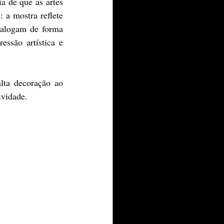
 de que as artes 
a mostra reflete 
alogam de forma 
ssão artística e 
ividade.