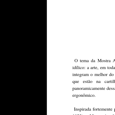
 O tema da Mostra Artefacto 2025, "Viver com Arte”, propõe uma nova janela para um mundo 
idílico: a arte, em to
integram o melhor do 
que estão na cartil
panoramicamente dessas
ergonômico.
 Inspirada fortemente pelo histórico Manifesto das Belas Artes, do italiano Ricciotto Canudo (1877-