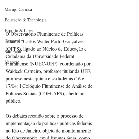
Marujo Carioca
Educação & Tecnologia
Esporte & Lazer
O Observatório Fluminense de Políticas 
Carnaval
Sociais “Carlos Walter Porto-Gonçalves” 
(OFPS), ligado ao Núcleo de Educação e 
São Paulo
Cidadania da Universidade Federal 
Negocio
Fluminense (NUEC-UFF), coordenado por 
Waldeck Carneiro, professor titular da UFF, 
promove nesta quinta e sexta-feiras (16 e 
17/04) I Colóquio Fluminense de Análise de 
Políticas Sociais (COFLAPS), aberto ao 
público. 
Os debates recairão sobre o processo de 
implementação de políticas públicas federais 
no Rio de Janeiro, objeto de monitoramento 
do Observatório, em diferentes áreas, como 