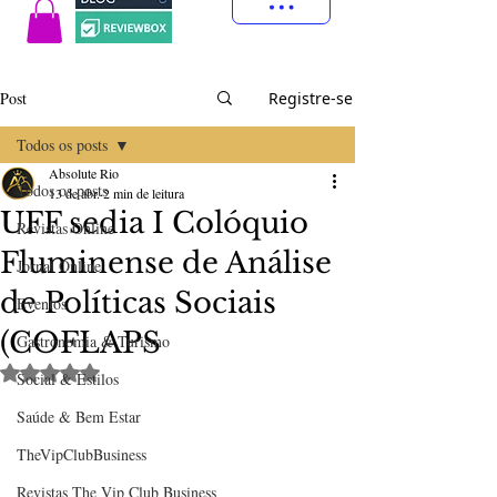
Post
Registre-se
Todos os posts
Absolute Rio
Todos os posts
13 de abr.
2 min de leitura
UFF sedia I Colóquio
Revistas Online
Fluminense de Análise
Jornal Online
de Políticas Sociais
Eventos
(COFLAPS
Gastronomia & Turismo
Avaliado com NaN de 5 estrelas.
Social & Estilos
Saúde & Bem Estar
TheVipClubBusiness
Revistas The Vip Club Business