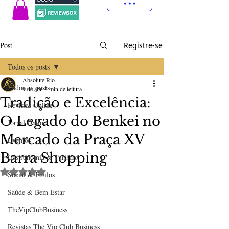
Post
Registre-se
Todos os posts
Absolute Rio
Todos os posts
9 de abr.
3 min de leitura
Tradição e Excelência:
Revistas Online
O Legado do Benkei no
Jornal Online
Mercado da Praça XV
Eventos
Barra Shopping
Gastronomia & Turismo
Avaliado com NaN de 5 estrelas.
Social & Estilos
Saúde & Bem Estar
TheVipClubBusiness
Revistas The Vip Club Business