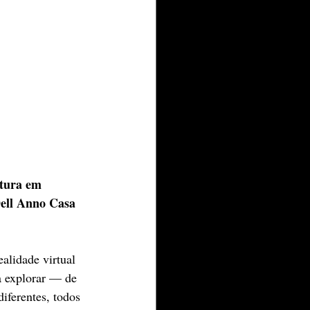
etura em 
Dell Anno Casa 
alidade virtual 
a explorar — de 
iferentes, todos 