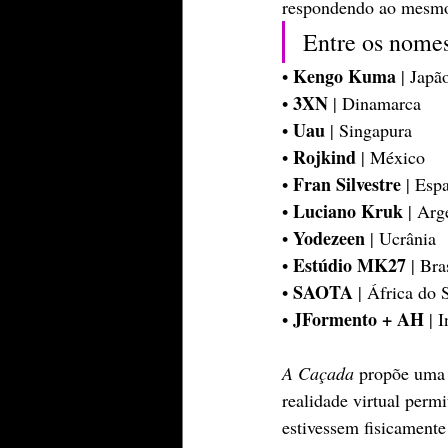
respondendo ao mesmo 
Entre os nomes
Kengo Kuma
• 
 | Japã
3XN
• 
 | Dinamarca
Uau
• 
 | Singapura
Rojkind
• 
 | México
Fran Silvestre
• 
 | Esp
Luciano Kruk
• 
 | Arg
Yodezeen
• 
 | Ucrânia
Estúdio MK27
• 
 | Bra
SAOTA
• 
 | África do 
JFormento + AH
• 
 | 
A Caçada
 propõe uma 
realidade virtual perm
estivessem fisicamente