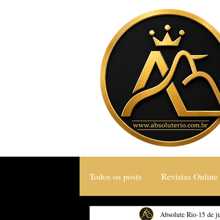
Todos os posts
Revistas Online
Gastronomia & Turismo
Absolute Rio
15 de j
S