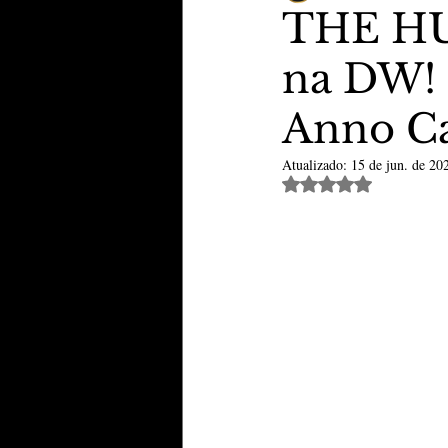
THE HU
na DW! 
TheVipClubBusiness
Revi
Anno C
Educação & Tecnologia
E
Atualizado:
15 de jun. de 20
Avaliado com NaN de 