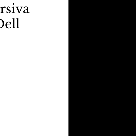
siva
ell