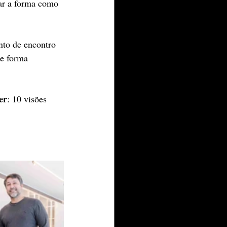
mar a forma como 
nto de encontro 
de forma 
er
: 10 visões 