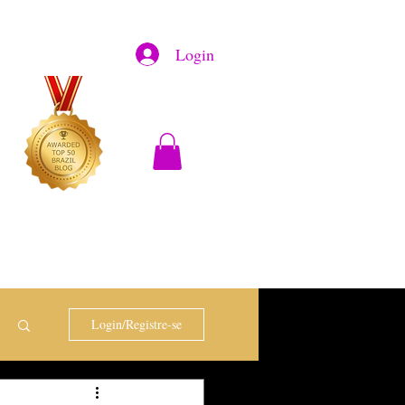
Login
Login/Registre-se