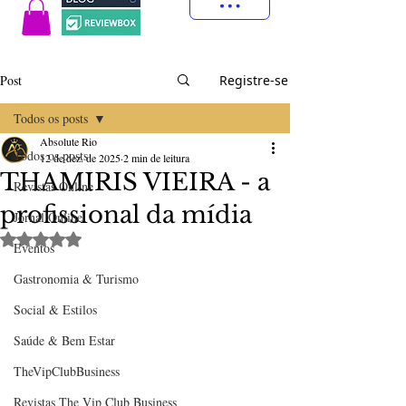
Post
Registre-se
Todos os posts
Absolute Rio
Todos os posts
12 de dez. de 2025
2 min de leitura
THAMIRIS VIEIRA - a
Revistas Online
profissional da mídia
Jornal Online
Avaliado com NaN de 5 estrelas.
Eventos
Gastronomia & Turismo
Social & Estilos
Saúde & Bem Estar
TheVipClubBusiness
Revistas The Vip Club Business