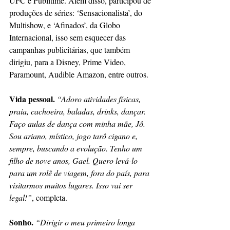
UFC e Publitime. Além disso, participou de 
produções de séries: ‘Sensacionalista’, do 
Multishow, e ‘Afinados’, da Globo 
Internacional, isso sem esquecer das 
campanhas publicitárias, que também 
dirigiu, para a Disney, Prime Video, 
Paramount, Audible Amazon, entre outros.
Vida pessoal. 
“Adoro atividades físicas, 
praia, cachoeira, baladas, drinks, dançar. 
Faço aulas de dança com minha mãe, Jô. 
Sou ariano, místico, jogo tarô cigano e, 
sempre, buscando a evolução. Tenho um 
filho de nove anos, Gael. Quero levá-lo 
para um rolê de viagem, fora do país, para 
visitarmos muitos lugares. Isso vai ser 
legal!”
, completa.
Sonho.
“Dirigir o meu primeiro longa 