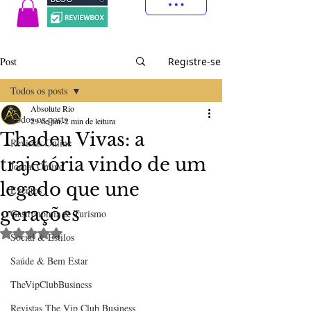
Post
Registre-se
Todos os posts
Absolute Rio
Todos os posts
29 de jan.
2 min de leitura
Thadeu Vivas: a
Revistas Online
trajetória vindo de um
Jornal Online
legado que une
Eventos
gerações
Gastronomia & Turismo
Avaliado com NaN de 5 estrelas.
Social & Estilos
Saúde & Bem Estar
TheVipClubBusiness
Revistas The Vip Club Business