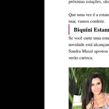
próximas estações, são
Que uma vez é a estam
mar, vamos conferir.
Biquíni Esta
Se você curte uma esta
novidade está alcançan
Sandra Mazal apostou n
verão carioca.