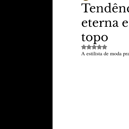
Tendênc
eterna 
TheVipClubBusiness
Revi
topo
Educação & Tecnologia
E
Avaliado com NaN de 
A estilista de moda p