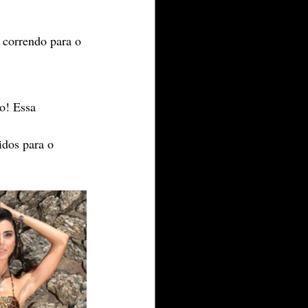
 correndo para o 
o! Essa 
idos para o 