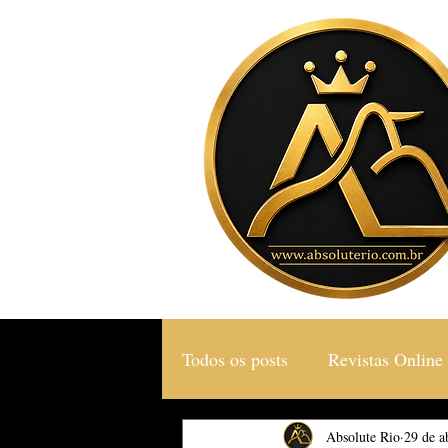
Todos os posts
Revistas Online
Gastronomia & Turismo
Absolute Rio
29 de a
S