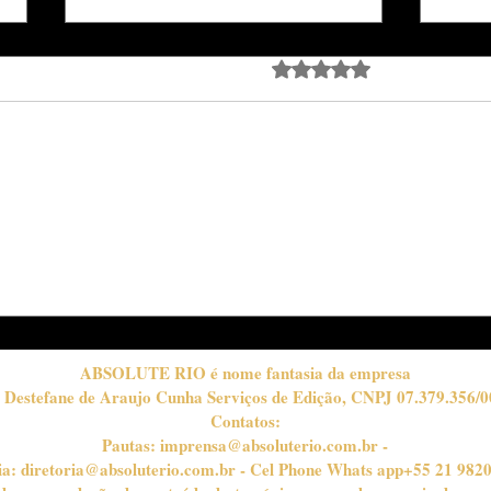
Avaliado com 0 de 5 estrela
Ainda sem avali
Passo a passo para o
MO
"preto esfumado": o olhar
A 3
marcante do inverno
"CR
CO
INV
ABSOLUTE RIO é nome fantasia da empresa
 Destefane de Araujo Cunha Serviços de Edição, CNPJ 07.379.356/0
Contatos:
Pautas:
imprensa@absoluterio.com.br
-
ia:
diretoria@absoluterio.com.br
- Cel Phone Whats app+55 21 982