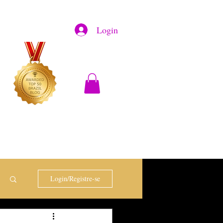
Login
Login/Registre-se