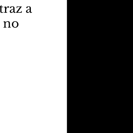
traz a
t no