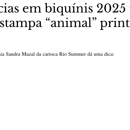
ias em biquínis 2025 
estampa “animal” prin
stas The Vip Club Business
Marujo Carioca
sporte & Lazer
Carnaval
São Paulo
Negocio
5 estrelas.
raia Sandra Mazal da carioca Rio Summer dá uma dica: