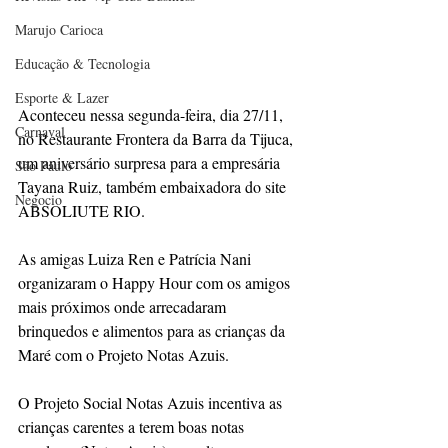
Marujo Carioca
Educação & Tecnologia
Esporte & Lazer
Aconteceu nessa segunda-feira, dia 27/11, 
Carnaval
no Restaurante Frontera da Barra da Tijuca, 
um aniversário surpresa para a empresária 
São Paulo
Tayana Ruiz, também embaixadora do site 
Negocio
ABSOLIUTE RIO. 
As amigas Luiza Ren e Patrícia Nani 
organizaram o Happy Hour com os amigos 
mais próximos onde arrecadaram 
brinquedos e alimentos para as crianças da 
Maré com o Projeto Notas Azuis.
O Projeto Social Notas Azuis incentiva as 
crianças carentes a terem boas notas 