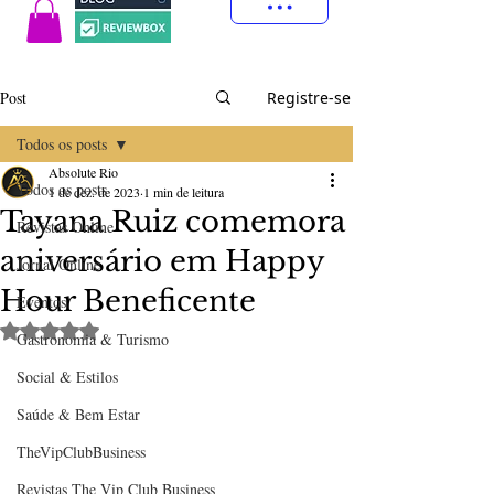
Post
Registre-se
Todos os posts
Absolute Rio
Todos os posts
1 de dez. de 2023
1 min de leitura
Tayana Ruiz comemora
Revistas Online
aniversário em Happy
Jornal Online
Hour Beneficente
Eventos
Avaliado com NaN de 5 estrelas.
Gastronomia & Turismo
Social & Estilos
Saúde & Bem Estar
TheVipClubBusiness
Revistas The Vip Club Business